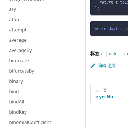
return
 t
.
toI
}
;
ary
atob
yesterday
(
)
;
/
attempt
average
averageBy
标签：
date
i
bifurcate
编辑此页
bifurcateBy
binary
上一页
bind
yesNo
bindAll
bindKey
binomialCoefficient