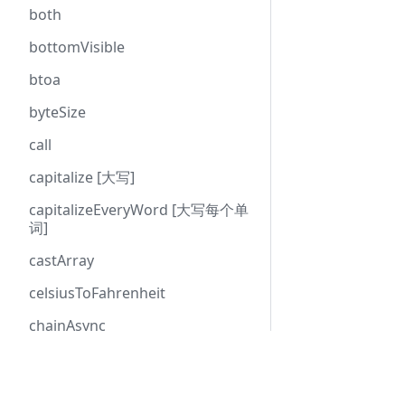
both
bottomVisible
btoa
byteSize
call
capitalize [大写]
capitalizeEveryWord [大写每个单
词]
castArray
celsiusToFahrenheit
chainAsync
checkProp
Follow me
chunk [大块]