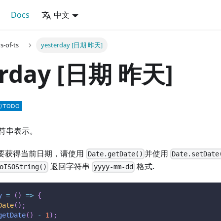
Docs
中文
s-of-ts
yesterday [日期 昨天]
erday [日期 昨天]
符串表示。
要获得当前日期，请使用
并使用
Date.getDate()
Date.setDate
返回字符串
格式.
oISOString()
yyyy-mm-dd
y
=
(
)
=>
{
Date
(
)
;
getDate
(
)
-
1
)
;