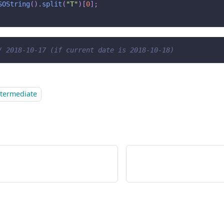
SOString
(
)
.
split
(
"T"
)
[
0
]
;
/ 2018-10-17 (if current date is 2018-10-18)
ntermediate