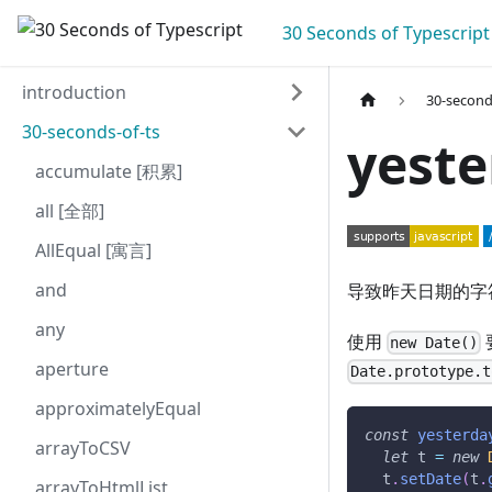
30 Seconds of Typescript
introduction
30-second
30-seconds-of-ts
yest
accumulate [积累]
all [全部]
AllEqual [寓言]
and
导致昨天日期的字
any
使用
new Date()
aperture
Date.prototype.t
approximatelyEqual
const
yesterda
arrayToCSV
let
 t 
=
new
  t
.
setDate
(
t
.
arrayToHtmlList